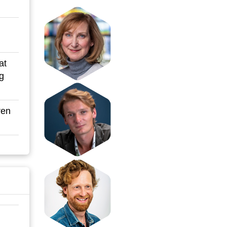
at
ng
ren