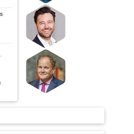
rs
r
n