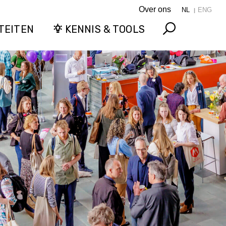
Over ons
NL
ENG
TEITEN
KENNIS & TOOLS
Search