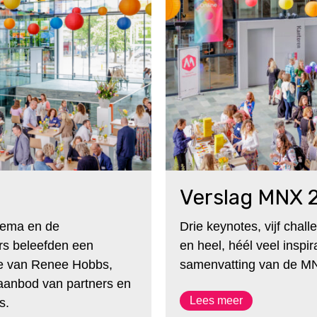
Verslag MNX 
hema en de
Drie keynotes, vijf chal
s beleefden een
en heel, héél veel inspir
e van Renee Hobbs,
samenvatting van de M
f aanbod van partners en
Lees meer
s.