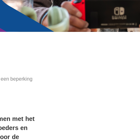
t een beperking
amen met het
oeders en
voor de