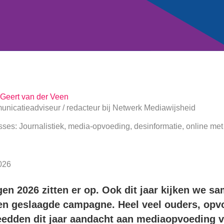
Geert van der Veen
nicatieadviseur / redacteur
bij
Netwerk Mediawijsheid
sses: Journalistiek, media-opvoeding, desinformatie, online me
026
en 2026 zitten er op. Ook dit jaar kijken we s
en geslaagde campagne. Heel veel ouders, opv
eedden dit jaar aandacht aan mediaopvoeding 