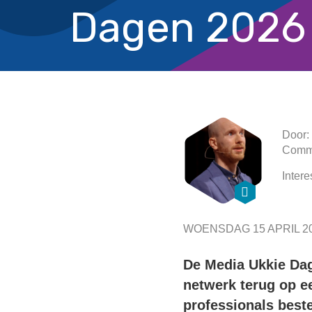
Dagen 2026
Door:
Commu
Intere
WOENSDAG 15 APRIL 2
De Media Ukkie Dag
netwerk terug op e
professionals best