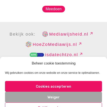
Meedoen
Bekijk ook:
Mediawijsheid.nl
HoeZoMediawijs.nl
isdatechtzo.nl
Beheer cookie toestemming
Wij gebruiken cookies om onze website en onze service te optimaliseren.
COPYRIGHT
DISCLAIMER
PRIVACY
PERS
Cookies accepteren
CONTACT
COOKIES BEHEREN
Weiger