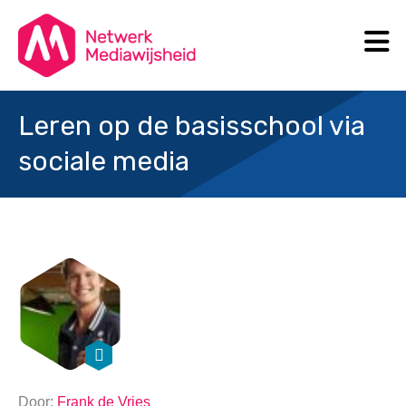
N
Search
Leren op de basisschool via
sociale media
Door:
Frank de Vries