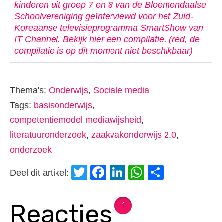
kinderen uit groep 7 en 8 van de Bloemendaalse
Schoolvereniging geïnterviewd voor het Zuid-
Koreaanse televisieprogramma SmartShow van
IT Channel. Bekijk hier een compilatie. (red, de
compilatie is op dit moment niet beschikbaar)
Thema's:
Onderwijs
,
Sociale media
Tags:
basisonderwijs
,
competentiemodel mediawijsheid
,
literatuuronderzoek
,
zaakvakonderwijs 2.0
,
onderzoek
Twitter
Facebook
LinkedIn
WhatsApp
Delen
Deel dit artikel:
Reacties
1