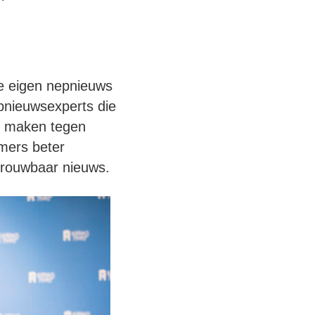
e eigen nepnieuws
pnieuwsexperts die
e maken tegen
emers beter
trouwbaar nieuws.