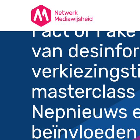
Fact or Fake
van desinfor
verkiezingst
masterclass 
Nepnieuws en
beïnvloeden