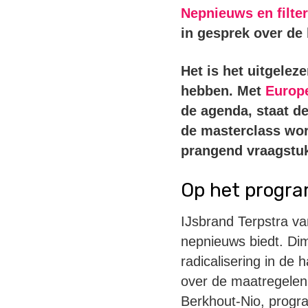
Nepnieuws en filte
in gesprek over de
Het is het uitgele
hebben. Met
Europ
de agenda, staat de
de masterclass wor
prangend vraagstu
Op het progr
IJsbrand Terpstra v
nepnieuws biedt. Dim
radicalisering in de
over de maatregelen
Berkhout-Nio, progr