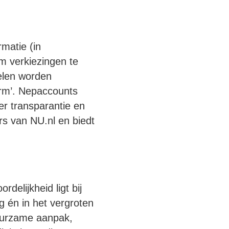
matie (in
om verkiezingen te
elen worden
orm’. Nepaccounts
er transparantie en
s van NU.nl en biedt
delijkheid ligt bij
ng én in het vergroten
duurzame aanpak,