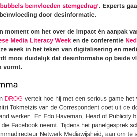
rbubbels beïnvloeden stemgedrag’
. Experts ga
 beïnvloeding door desinformatie.
zen moment om het over de impact én aanpak v
ese Media Literacy Week
en de conferentie
Ned
ze week in het teken van digitalisering en med
dt mooi duidelijk dat desinformatie op beide v
k vormt.
amma
an
DROG
vertelt hoe hij met een serious game het 
itri Tokmetzis van de Correspondent doet uit de 
 hand werken. En Edo Haveman, Head of Publicity bi
 die Facebook neemt. Tijdens het panelgesprek sc
ammadirecteur Netwerk Mediawijsheid, aan om te 