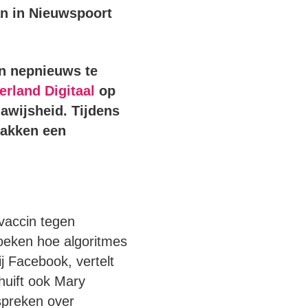
an in Nieuwspoort
an nepnieuws te
erland Digitaal
op
iawijsheid. Tijdens
lakken een
vaccin tegen
doeken hoe algoritmes
j Facebook, vertelt
huift ook Mary
spreken over