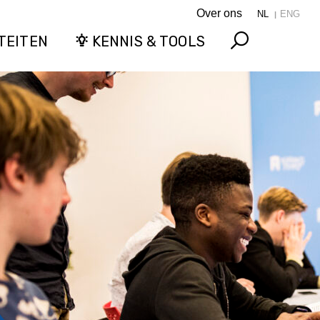
Over ons
NL
ENG
TEITEN
KENNIS & TOOLS
Search