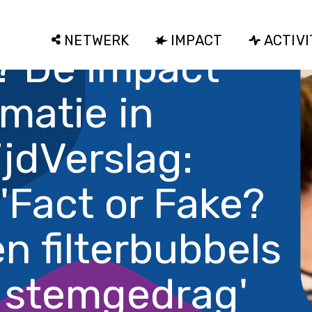
NETWERK
IMPACT
ACTIVI
? De impact
matie in
ijd
Verslag:
'Fact or Fake?
 filterbubbels
 stemgedrag'