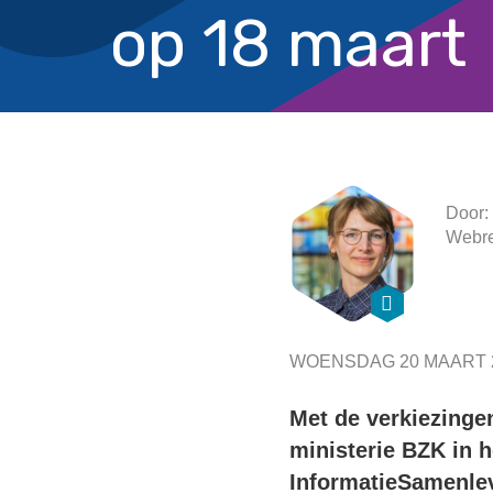
op 18 maart
Door:
Webre
WOENSDAG 20 MAART 
Met de verkiezingen
ministerie BZK in 
InformatieSamenle