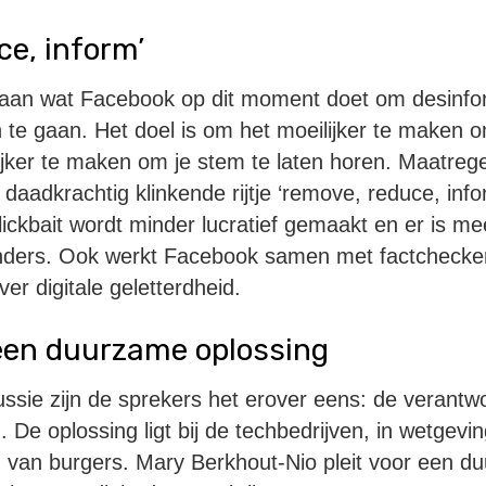
ce, inform’
an wat Facebook op dit moment doet om desinfor
en te gaan. Het doel is om het moeilijker te maken 
ijker te maken om je stem te laten horen. Maatreg
daadkrachtig klinkende rijtje ‘remove, reduce, inf
lickbait wordt minder lucratief gemaakt en er is me
enders. Ook werkt Facebook samen met factchecker
ver digitale geletterdheid.
een duurzame oplossing
ssie zijn de sprekers het erover eens: de verantwoor
n. De oplossing ligt bij de techbedrijven, in wetgevi
 van burgers. Mary Berkhout-Nio pleit voor een 