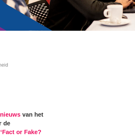
heid
pnieuws
van het
r de
‘Fact or Fake?