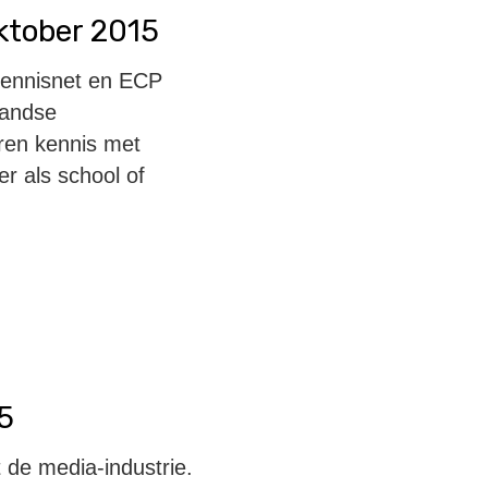
ktober 2015
Kennisnet en ECP
landse
en kennis met
r als school of
5
 de media-industrie.