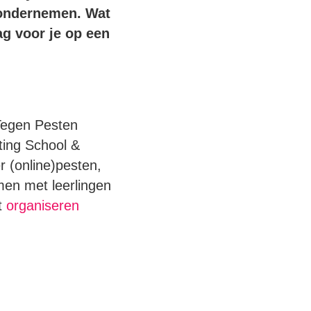
 ondernemen. Wat
aag voor je op een
Tegen Pesten
ting School &
er (online)pesten,
en met leerlingen
t
organiseren