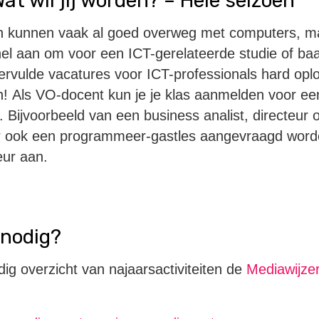
Wat wil jij worden? – Hele seizoen
n kunnen vaak al goed overweg met computers, m
nel aan om voor een ICT-gerelateerde studie of baa
nvervulde vacatures voor ICT-professionals hard op
n! Als VO-docent kun je je klas aanmelden voor een
. Bijvoorbeeld van een business analist, directeur
o
r ook een programmeer-gastles aangevraagd worde
eur aan.
 nodig?
dig overzicht van najaarsactiviteiten de
Mediawijze