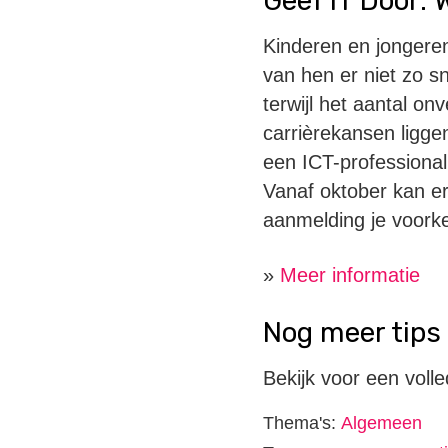
Geef IT Door: 
Kinderen en jongere
van hen er niet zo s
terwijl het aantal o
carrièrekansen ligge
een ICT-professional
Vanaf oktober kan e
aanmelding je voork
»
Meer informatie
Nog meer tips
Bekijk voor een volle
Thema's:
Algemeen