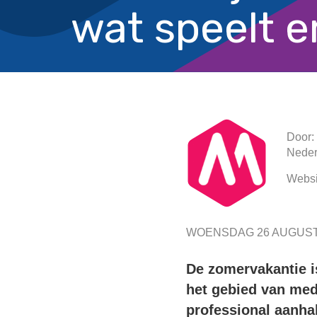
wat speelt e
Door:
Neder
Websi
WOENSDAG 26 AUGUST
De zomervakantie i
het gebied van med
professional aanhak