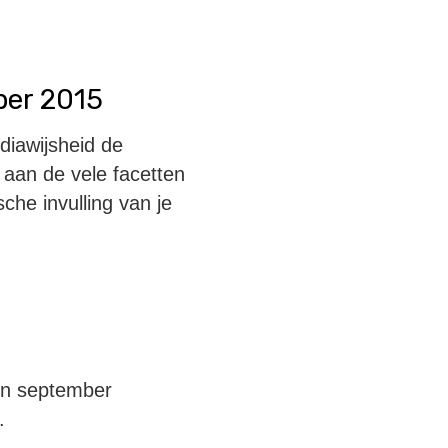
ber 2015
diawijsheid de
 aan de vele facetten
che invulling van je
 In september
.