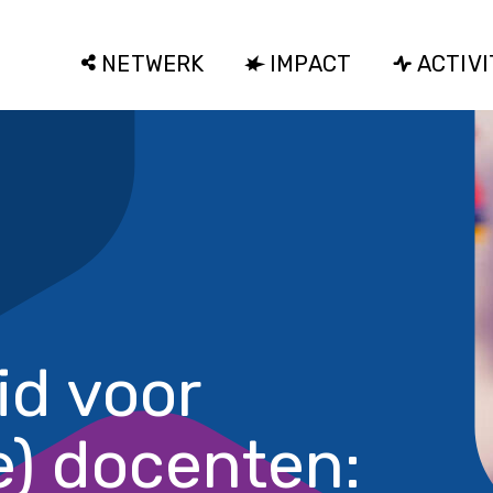
NETWERK
IMPACT
ACTIVI
id voor
e) docenten: