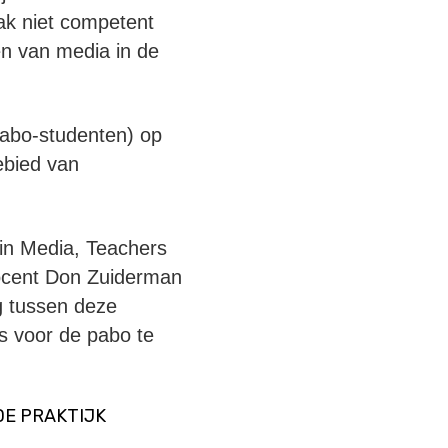
aak niet competent
en van media in de
abo-studenten) op
ebied van
in Media, Teachers
ocent Don Zuiderman
g tussen deze
ts voor de pabo te
DE PRAKTIJK