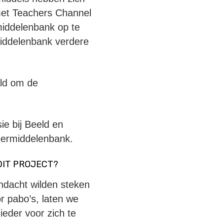
met Teachers Channel
middelenbank op te
middelenbank verdere
eld om de
e bij Beeld en
leermiddelenbank.
DIT PROJECT?
andacht wilden steken
r pabo’s, laten we
ieder voor zich te