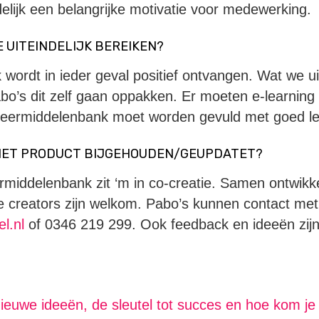
delijk een belangrijke motivatie voor medewerking.
E UITEINDELIJK BEREIKEN?
ordt in ieder geval positief ontvangen. Wat we uite
abo’s dit zelf gaan oppakken. Er moeten e-learning
leermiddelenbank moet worden gevuld met goed le
 HET PRODUCT BIJGEHOUDEN/GEUPDATET?
rmiddelenbank zit ‘m in co-creatie. Samen ontwik
e creators zijn welkom. Pabo’s kunnen contact me
l.nl
of 0346 219 299. Ook feedback en ideeën zij
nieuwe ideeën, de sleutel tot succes en hoe kom je