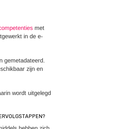
competenties
met
gewerkt in de e-
en gemetadateerd.
schikbaar zijn en
arin wordt uitgelegd
 VERVOLGSTAPPEN?
iddels hebben zich