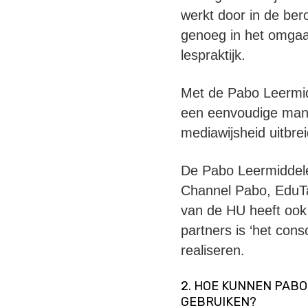
werkt door in de ber
genoeg in het omgaan
lespraktijk.
Met de Pabo Leermi
een eenvoudige mani
mediawijsheid uitbre
De Pabo Leermiddele
Channel Pabo, EduTa
van de HU heeft ook
partners is ‘het con
realiseren.
2. HOE KUNNEN PABO
GEBRUIKEN?