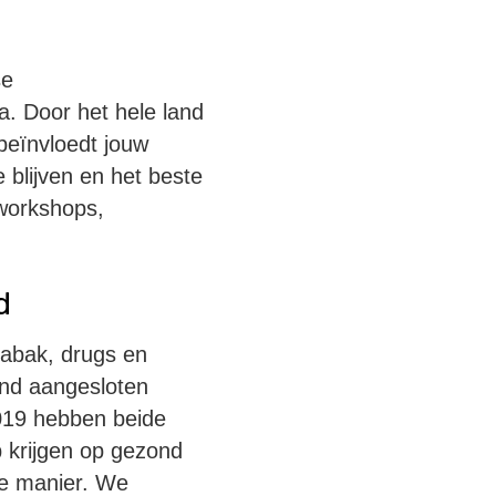
se
. Door het hele land
beïnvloedt jouw
blijven en het beste
 workshops,
d
 tabak, drugs en
nd aangesloten
2019 hebben beide
p krijgen op gezond
de manier. We