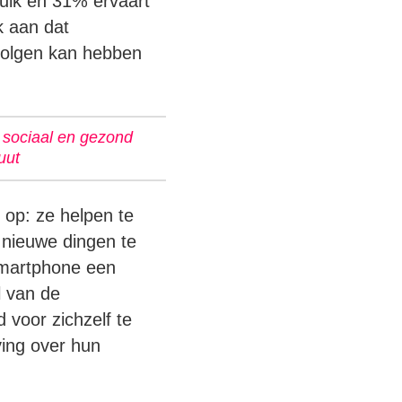
uik en 31% ervaart
k aan dat
volgen kan hebben
 sociaal en gezond
uut
 op: ze helpen te
 nieuwe dingen te
smartphone een
l van de
 voor zichzelf te
ving over hun