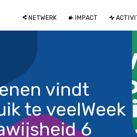
NETWERK
IMPACT
ACTIVI
enen vindt
ik te veel
Week
awijsheid 6