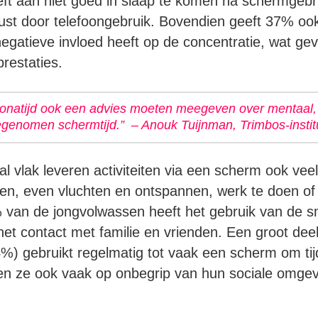
ft aan niet goed in slaap te komen na schermgebr
ust door telefoongebruik. Bovendien geeft 37% oo
egatieve invloed heeft op de concentratie, wat ge
restaties.
coronatijd ook een advies moeten meegeven over mentaal,
genomen schermtijd.” – Anouk Tuijnman, Trimbos-instit
l vlak leveren activiteiten via een scherm ook veel
en, even vluchten en ontspannen, werk te doen of
van de jongvolwassen heeft het gebruik van de 
 het contact met familie en vrienden. Een groot dee
) gebruikt regelmatig tot vaak een scherm om tijd
ten ze ook vaak op onbegrip van hun sociale omge