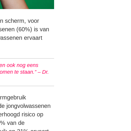
n scherm, voor
assenen (60%) is van
wassenen ervaart
m en ook nog eens
omen te staan.” – Dr.
ermgebruik
 de jongvolwassenen
erhoogd risico op
18% van de