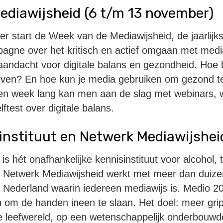
ediawijsheid (6 t/m 13 november)
r start de Week van de Mediawijsheid, de jaarlijk
gne over het kritisch en actief omgaan met media
aandacht voor digitale balans en gezondheid. Hoe 
even? En hoe kun je media gebruiken om gezond te 
 Een week lang kan men aan de slag met webinars,
ftest over digitale balans.
instituut en Netwerk Mediawijshei
 is hét onafhankelijke kennisinstituut voor alcohol,
 Netwerk Mediawijsheid werkt met meer dan duize
n Nederland waarin iedereen mediawijs is. Medio 
n om de handen ineen te slaan. Het doel: meer gri
le leefwereld, op een wetenschappelijk onderbouw