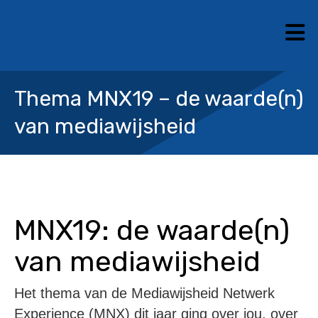
N
Search
Thema MNX19 – de waarde(n)
van mediawijsheid
MNX19: de waarde(n)
van mediawijsheid
Het thema van de Mediawijsheid Netwerk
Experience (MNX) dit jaar ging over jou, over