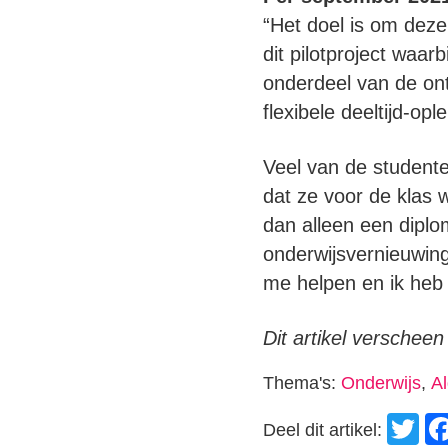
“Het doel is om deze
dit pilotproject waa
onderdeel van de ont
flexibele deeltijd-opl
Veel van de studenten
dat ze voor de klas
dan alleen een diplom
onderwijsvernieuwin
me helpen en ik heb
Dit artikel verschee
Thema's:
Onderwijs
,
A
T
Deel dit artikel: