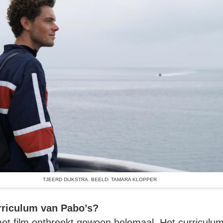
TJEERD DIJKSTRA. BEELD: TAMARA KLOPPER
curriculum van Pabo’s?
t film ontbreekt gewoon helemaal. Het curriculum