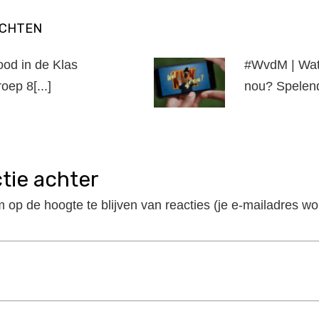
ICHTEN
ood in de Klas
#WvdM | Wat 
oep 8[...]
nou? Spelende
ctie achter
m op de hoogte te blijven van reacties (je e-mailadres wo