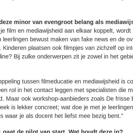
j deze minor van evengroot belang als mediawi
e film en mediawijsheid aan elkaar koppelt, wordt 
n leerlingen bewust maken van fake news en de ov
Kinderen plaatsen ook filmpjes van zichzelf op inte
nline? Bij zulke onderwerpen zit je zowel in het geb
ppeling tussen filmeducatie en mediawijsheid is c
een rol in het contact leggen met specialisten die
d. Maar ook workshop-aanbieders zoals De frisse bl
ek is lekker concreet; wat doe je met je leerlinge
s waar je als docent het liefst mee bezig bent.”
gaat de pilot van start. Wat houdt deze in?