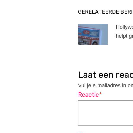
GERELATEERDE BER
Hollyw
helpt gr
laat een rea
Vul je e-mailadres in o
Reactie
*