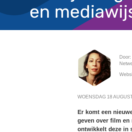
en mediawij
Door:
Netwe
Websi
WOENSDAG 18 AUGUST
Er komt een nieuwe 
geven over film en
ontwikkelt deze in