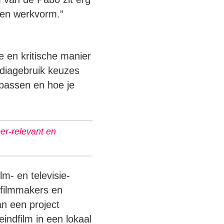
 een werkvorm.”
e en kritische manier
mediagebruik keuzes
epassen en hoe je
er-relevant en
m- en televisie-
 filmmakers en
n een project
indfilm in een lokaal