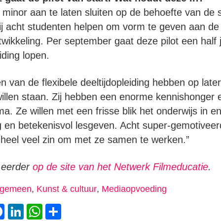
 minor aan te laten sluiten op de behoefte van de 
rbij acht studenten helpen om vorm te geven aan de 
wikkeling. Per september gaat deze pilot een half 
eiding lopen.
 van de flexibele deeltijdopleiding hebben op latere
 willen staan. Zij hebben een enorme kennishonge
a. Ze willen met een frisse blik het onderwijs in e
g en betekenisvol lesgeven. Acht super-gemotivee
 heel veel zin om met ze samen te werken.”
n eerder
op de site van het Netwerk Filmeducatie
.
lgemeen
,
Kunst & cultuur
,
Mediaopvoeding
witter
Facebook
LinkedIn
WhatsApp
Delen