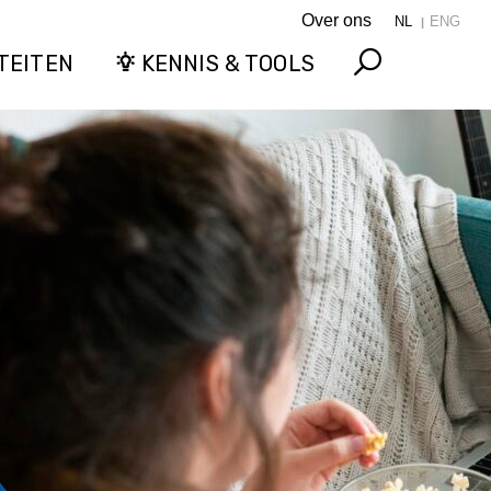
Over ons
NL
ENG
TEITEN
KENNIS & TOOLS
Search