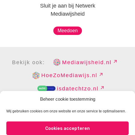
Sluit je aan bij Netwerk
Mediawijsheid
Meedoen
Bekijk ook:
Mediawijsheid.nl
HoeZoMediawijs.nl
isdatechtzo.nl
Beheer cookie toestemming
Wij gebruiken cookies om onze website en onze service te optimaliseren.
COPYRIGHT
DISCLAIMER
PRIVACY
PERS
Cookies accepteren
CONTACT
COOKIES BEHEREN