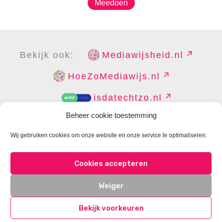
Meedoen
Bekijk ook:
Mediawijsheid.nl
HoeZoMediawijs.nl
isdatechtzo.nl
Beheer cookie toestemming
Wij gebruiken cookies om onze website en onze service te optimaliseren.
COPYRIGHT
DISCLAIMER
PRIVACY
PERS
Cookies accepteren
CONTACT
COOKIES BEHEREN
Weiger
Bekijk voorkeuren