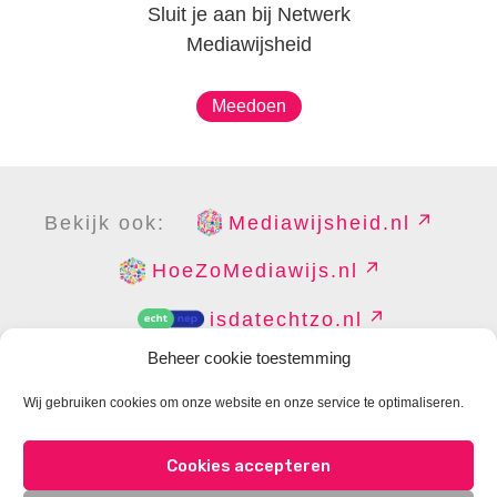
Sluit je aan bij Netwerk
Mediawijsheid
Meedoen
Bekijk ook:
Mediawijsheid.nl
HoeZoMediawijs.nl
isdatechtzo.nl
Beheer cookie toestemming
Wij gebruiken cookies om onze website en onze service te optimaliseren.
COPYRIGHT
DISCLAIMER
PRIVACY
PERS
Cookies accepteren
CONTACT
COOKIES BEHEREN