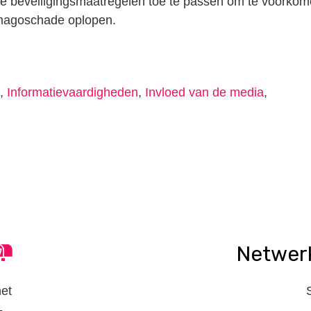
er je beveiligingsmaatregelen toe te passen om te voorko
 imagoschade oplopen.
,
Informatievaardigheden
,
Invloed van de media
,
n
tsApp
elen
Netwer
het
-