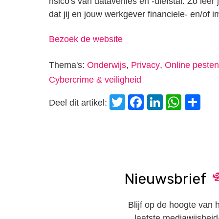
risico's van dataverlies en -diefstal. Zo le
dat jij en jouw werkgever financiele- en/of
Bezoek de website
Thema's:
Onderwijs
,
Privacy
,
Online pesten
Cybercrime & veiligheid
Twitter
Facebook
LinkedI
Wha
D
Deel dit artikel:
Nieuwsbrief
Blijf op de hoogte van 
laatste mediawijsheid