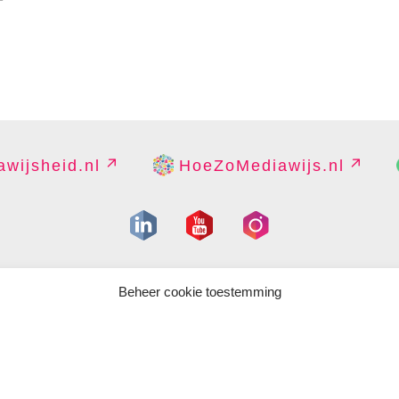
wijsheid.nl
HoeZoMediawijs.nl
IGHT
DISCLAIMER
PRIVACY
PERS
CONTACT
COOKIES B
Beheer cookie toestemming