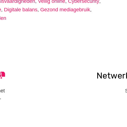
isvaardigheden
,
Veilig online
,
Cybersecurity
,
e
,
Digitale balans
,
Gezond mediagebruik
,
den
n
tsApp
elen
Netwer
het
-