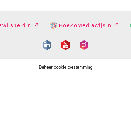
wijsheid.nl
HoeZoMediawijs.nl
IGHT
DISCLAIMER
PRIVACY
PERS
CONTACT
COOKIES B
Beheer cookie toestemming