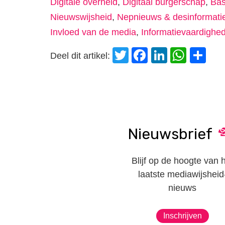
Digitale overheid
,
Digitaal burgerschap
,
Bas
Nieuwswijsheid
,
Nepnieuws & desinformati
Invloed van de media
,
Informatievaardighe
Twitter
Facebook
LinkedI
Wha
D
Deel dit artikel:
Nieuwsbrief
Blijf op de hoogte van 
laatste mediawijsheid
nieuws
Inschrijven