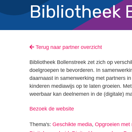
Bibliotheek 
Terug naar partner overzicht
Bibliotheek Bollenstreek zet zich op versch
doelgroepen te bevorderen. In samenwerkin
daarnaast in samenwerking met partners in 
kinderen mediawijs op te laten groeien. Met
weerbaar kan deelnemen in de (digitale) ma
Bezoek de website
Thema's:
Geschikte media
,
Opgroeien met