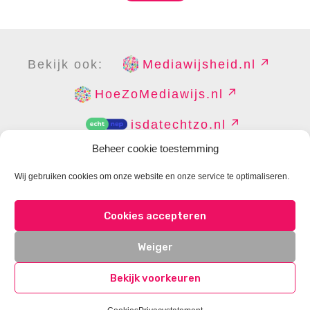
Bekijk ook:
Mediawijsheid.nl
HoeZoMediawijs.nl
isdatechtzo.nl
Beheer cookie toestemming
Wij gebruiken cookies om onze website en onze service te optimaliseren.
COPYRIGHT
DISCLAIMER
PRIVACY
PERS
Cookies accepteren
CONTACT
COOKIES BEHEREN
Weiger
Bekijk voorkeuren