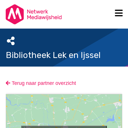
N
Search
Bibliotheek Lek en Ijssel
Terug naar partner overzicht