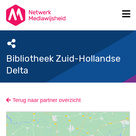
N
Search
Bibliotheek Zuid-Hollandse
Delta
Terug naar partner overzicht