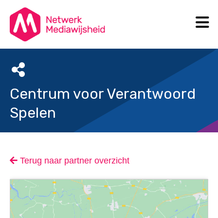
N
Search
Centrum voor Verantwoord
Spelen
Terug naar partner overzicht