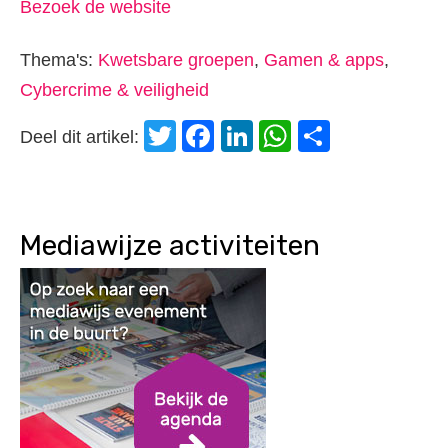
Bezoek de website
Thema's:
Kwetsbare groepen
,
Gamen & apps
,
Cybercrime & veiligheid
Twitter
Facebook
LinkedIn
WhatsApp
Delen
Deel dit artikel:
Mediawijze activiteiten