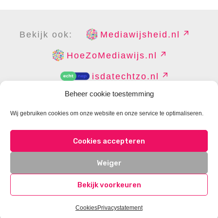
Bekijk ook:
Mediawijsheid.nl
HoeZoMediawijs.nl
isdatechtzo.nl
Beheer cookie toestemming
Wij gebruiken cookies om onze website en onze service te optimaliseren.
COPYRIGHT
DISCLAIMER
PRIVACY
PERS
Cookies accepteren
CONTACT
COOKIES BEHEREN
Weiger
Bekijk voorkeuren
Cookies
Privacystatement