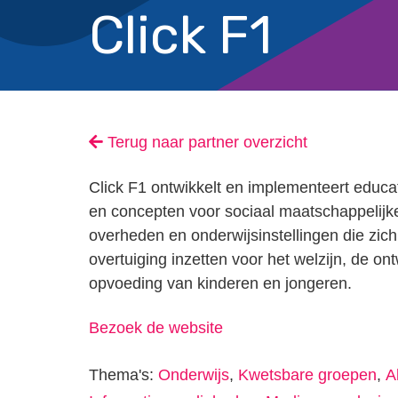
Click F1
Terug naar partner overzicht
Click F1 ontwikkelt en implementeert educ
en concepten voor sociaal maatschappelijke
overheden en onderwijsinstellingen die zich
overtuiging inzetten voor het welzijn, de on
opvoeding van kinderen en jongeren.
Bezoek de website
Thema's:
Onderwijs
,
Kwetsbare groepen
,
A