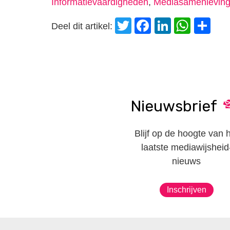
Informatievaardigheden
,
Mediasamenlevin
Twitter
Facebook
LinkedI
Wha
D
Deel dit artikel:
Nieuwsbrief
Blijf op de hoogte van 
laatste mediawijsheid
nieuws
Inschrijven