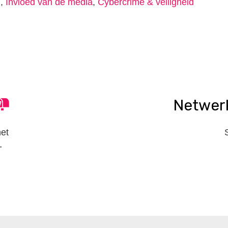
g
,
Invloed van de media
,
Cybercrime & veiligheid
n
tsApp
elen
Netwer
het
-