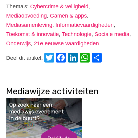
Thema's:
Cybercrime & veiligheid
,
Mediaopvoeding
,
Gamen & apps
,
Mediasamenleving
,
Informatievaardigheden
,
Toekomst & innovatie
,
Technologie
,
Sociale media
,
Onderwijs
,
21e eeuwse vaardigheden
Twitter
Facebook
LinkedIn
WhatsApp
Delen
Deel dit artikel:
Mediawijze activiteiten