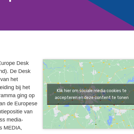
 Europe Desk
nd). De Desk
 van het
iding bij het
Klik hier om sociale media cookies te
gramma ging op
accepteren en deze content te tonen
f van de Europese
tiepositie van
oss media-
's MEDIA,