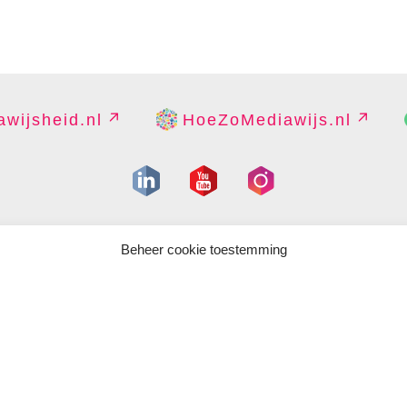
wijsheid.nl
HoeZoMediawijs.nl
IGHT
DISCLAIMER
PRIVACY
PERS
CONTACT
COOKIES B
Beheer cookie toestemming