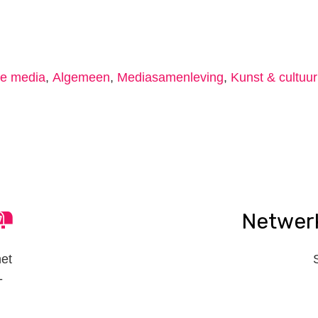
le media
,
Algemeen
,
Mediasamenleving
,
Kunst & cultuur
n
tsApp
elen
Netwer
het
-