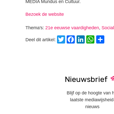
MEDIA Mundus en Cultuur.
Bezoek de website
Thema's:
21e eeuwse vaardigheden
,
Socia
Twitter
Facebook
LinkedI
Wha
D
Deel dit artikel:
Nieuwsbrief
Blijf op de hoogte van 
laatste mediawijsheid
nieuws