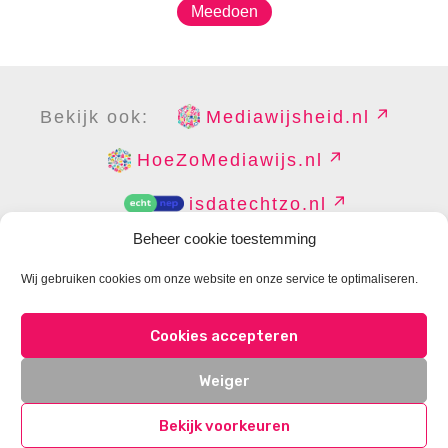
Meedoen
Bekijk ook:
Mediawijsheid.nl
HoeZoMediawijs.nl
isdatechtzo.nl
Beheer cookie toestemming
Wij gebruiken cookies om onze website en onze service te optimaliseren.
COPYRIGHT
DISCLAIMER
PRIVACY
PERS
Cookies accepteren
CONTACT
COOKIES BEHEREN
Weiger
Bekijk voorkeuren