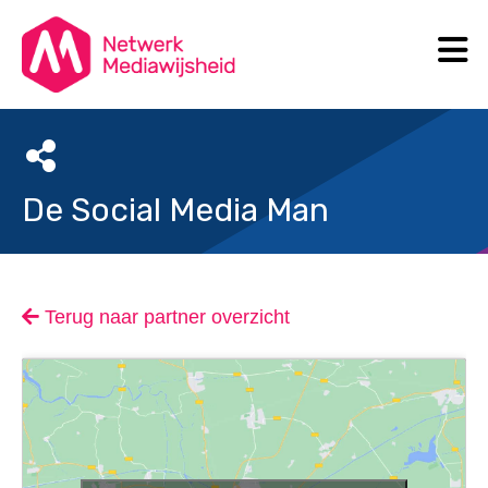
N
Search
De Social Media Man
Terug naar partner overzicht