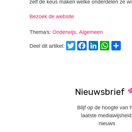
zelf de keus maken welke onderdelen ze wil
Bezoek de website
Thema's:
Onderwijs
,
Algemeen
Twitter
Facebook
LinkedI
Wha
D
Deel dit artikel:
Nieuwsbrief
Blijf op de hoogte van 
laatste mediawijsheid
nieuws