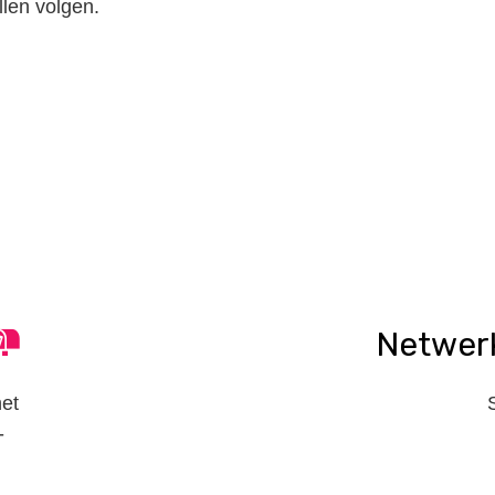
len volgen.
n
tsApp
elen
Netwer
het
-