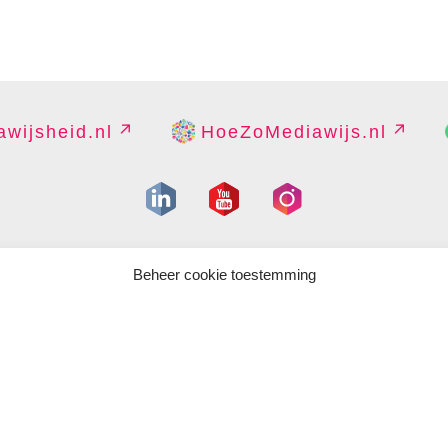
wijsheid.nl
HoeZoMediawijs.nl
IGHT
DISCLAIMER
PRIVACY
PERS
CONTACT
COOKIES B
Beheer cookie toestemming