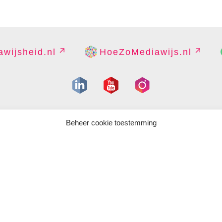
wijsheid.nl
HoeZoMediawijs.nl
IGHT
DISCLAIMER
PRIVACY
PERS
CONTACT
COOKIES B
Beheer cookie toestemming