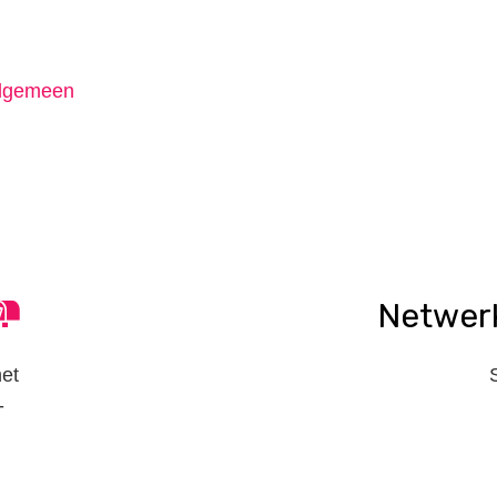
lgemeen
n
tsApp
elen
Netwer
het
-