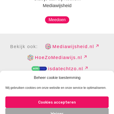
Mediawijsheid
Meedoen
Bekijk ook:
Mediawijsheid.nl
HoeZoMediawijs.nl
isdatechtzo.nl
Beheer cookie toestemming
Wij gebruiken cookies om onze website en onze service te optimaliseren.
COPYRIGHT
DISCLAIMER
PRIVACY
PERS
Cookies accepteren
CONTACT
COOKIES BEHEREN
Weiger