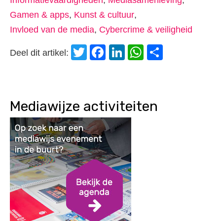
Informatievaardigheden
,
Mediasamenleving
,
Gamen & apps
,
Kunst & cultuur
,
Invloed van de media
,
Cybercrime & veiligheid
Twitter
Facebook
LinkedIn
WhatsApp
Delen
Deel dit artikel:
Mediawijze activiteiten