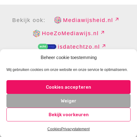
Bekijk ook:
Mediawijsheid.nl
HoeZoMediawijs.nl
isdatechtzo.nl
Beheer cookie toestemming
Wij gebruiken cookies om onze website en onze service te optimaliseren.
COPYRIGHT
DISCLAIMER
PRIVACY
PERS
Cookies accepteren
CONTACT
COOKIES BEHEREN
Weiger
Bekijk voorkeuren
Cookies
Privacystatement