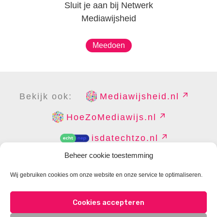
Sluit je aan bij Netwerk
Mediawijsheid
Meedoen
Bekijk ook:
Mediawijsheid.nl
HoeZoMediawijs.nl
isdatechtzo.nl
Beheer cookie toestemming
Wij gebruiken cookies om onze website en onze service te optimaliseren.
COPYRIGHT
DISCLAIMER
PRIVACY
PERS
Cookies accepteren
CONTACT
COOKIES BEHEREN