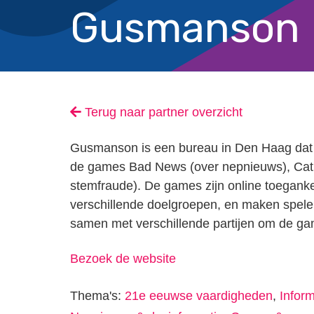
Gusmanson
Terug naar partner overzicht
Gusmanson is een bureau in Den Haag dat i
de games Bad News (over nepnieuws), Cat P
stemfraude). De games zijn online toeganke
verschillende doelgroepen, en maken spel
samen met verschillende partijen om de gam
Bezoek de website
Thema's:
21e eeuwse vaardigheden
,
Infor