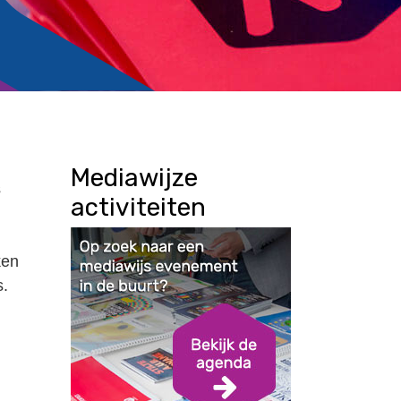
Mediawijze
s
activiteiten
ken
s.