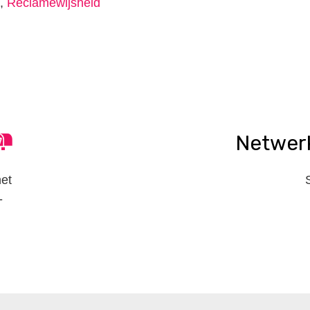
,
Reclamewijsheid
n
tsApp
elen
Netwer
het
-