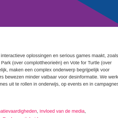
nteractieve oplossingen en serious games maakt, zoal
ark (over complottheorieën) en Vote for Turtle (over
lijk, maken een complex onderwerp begrijpelijk voor
ers bewezen minder vatbaar voor desinformatie. We wer
es uit te rollen in onderwijs, op events en in campagne
matievaardigheden
,
Invloed van de media
,