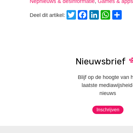
Nepnieuws & desinformatie
,
Games & apps
Twitter
Facebook
LinkedI
Wha
D
Deel dit artikel:
Nieuwsbrief
Blijf op de hoogte van 
laatste mediawijsheid
nieuws
Inschrijven