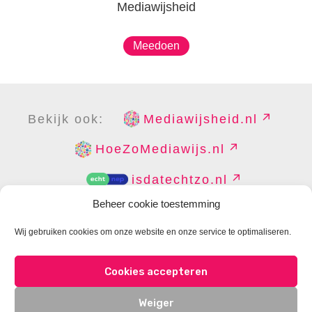
Mediawijsheid
Meedoen
Bekijk ook:
Mediawijsheid.nl
HoeZoMediawijs.nl
isdatechtzo.nl
Beheer cookie toestemming
Wij gebruiken cookies om onze website en onze service te optimaliseren.
COPYRIGHT
DISCLAIMER
PRIVACY
PERS
Cookies accepteren
CONTACT
COOKIES BEHEREN
Weiger