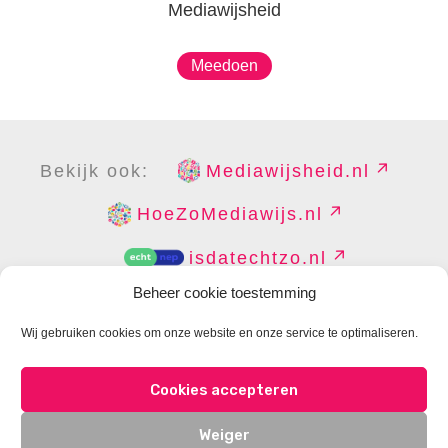
Mediawijsheid
Meedoen
Bekijk ook:
Mediawijsheid.nl
HoeZoMediawijs.nl
isdatechtzo.nl
Beheer cookie toestemming
Wij gebruiken cookies om onze website en onze service te optimaliseren.
COPYRIGHT
DISCLAIMER
PRIVACY
PERS
Cookies accepteren
CONTACT
COOKIES BEHEREN
Weiger