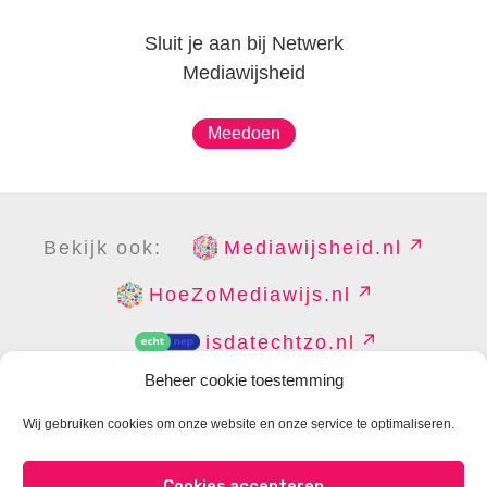
Sluit je aan bij Netwerk
Mediawijsheid
Meedoen
Bekijk ook:
Mediawijsheid.nl
HoeZoMediawijs.nl
isdatechtzo.nl
Beheer cookie toestemming
Wij gebruiken cookies om onze website en onze service te optimaliseren.
COPYRIGHT
DISCLAIMER
PRIVACY
PERS
Cookies accepteren