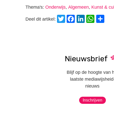
Thema's:
Onderwijs
,
Algemeen
,
Kunst & cu
Twitter
Facebook
LinkedI
Wha
D
Deel dit artikel:
Nieuwsbrief
Blijf op de hoogte van 
laatste mediawijsheid
nieuws
Inschrijven