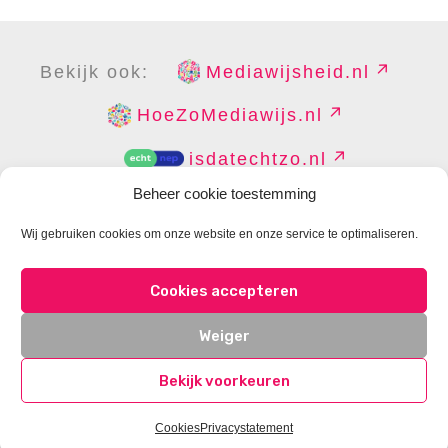
Bekijk ook:
Mediawijsheid.nl
HoeZoMediawijs.nl
isdatechtzo.nl
Beheer cookie toestemming
Wij gebruiken cookies om onze website en onze service te optimaliseren.
COPYRIGHT
DISCLAIMER
PRIVACY
PERS
Cookies accepteren
CONTACT
COOKIES BEHEREN
Weiger
Bekijk voorkeuren
Cookies
Privacystatement