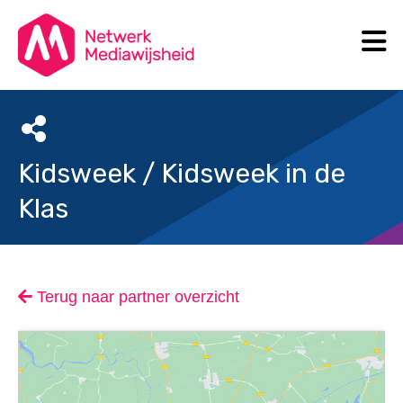
N
Search
Kidsweek / Kidsweek in de
Klas
Terug naar partner overzicht