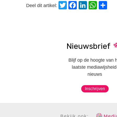
Twitter
Facebook
LinkedI
Wha
D
Deel dit artikel:
Nieuwsbrief
Blijf op de hoogte van 
laatste mediawijsheid
nieuws
Inschrijven
Bekijk ook:
Media