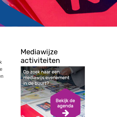
Mediawijze
activiteiten
k
te
en