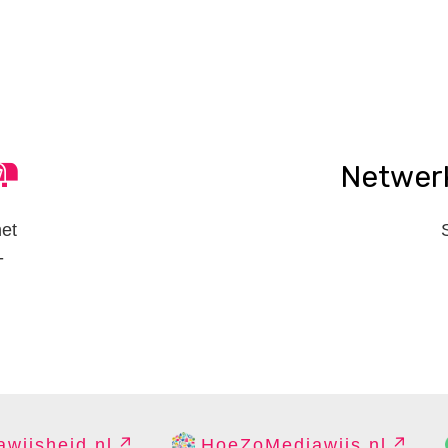
n
tsApp
elen
Netwer
het
-
wijsheid.nl
HoeZoMediawijs.nl