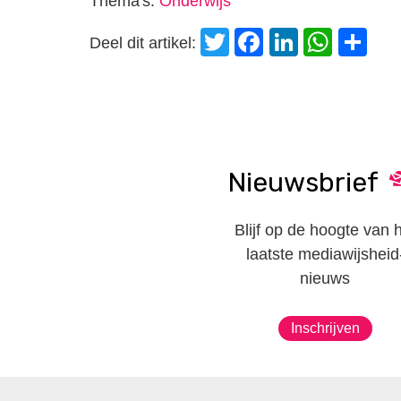
Thema's:
Onderwijs
Twitter
Facebook
LinkedI
Wha
D
Deel dit artikel:
Nieuwsbrief
Blijf op de hoogte van 
laatste mediawijsheid
nieuws
Inschrijven