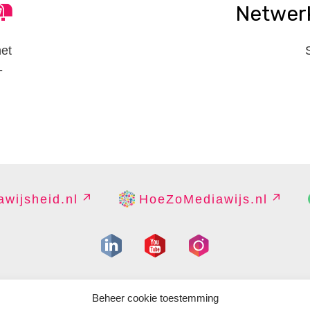
Netwer
het
-
wijsheid.nl
HoeZoMediawijs.nl
IGHT
DISCLAIMER
PRIVACY
PERS
CONTACT
COOKIES B
Beheer cookie toestemming