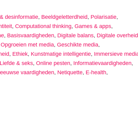
& desinformatie
,
Beeldgeletterdheid
,
Polarisatie
,
titeit
,
Computational thinking
,
Games & apps
,
ne
,
Basisvaardigheden
,
Digitale balans
,
Digitale overheid
,
Opgroeien met media
,
Geschikte media
,
heid
,
Ethiek
,
Kunstmatige intelligentie
,
Immersieve medi
Liefde & seks
,
Online pesten
,
Informatievaardigheden
,
 eeuwse vaardigheden
,
Netiquette
,
E-health
,
n
tsApp
elen