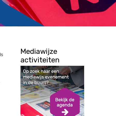
Mediawijze
ls
activiteiten
e