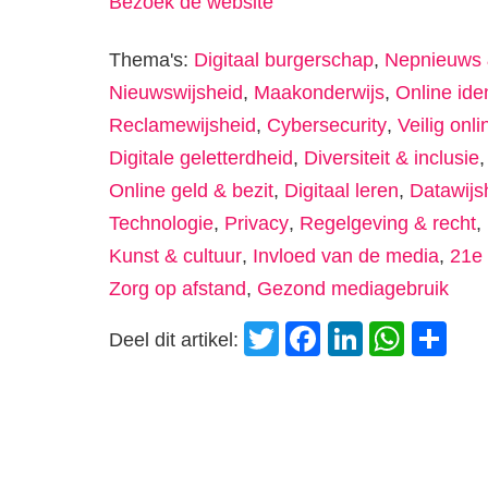
Bezoek de website
Thema's:
Digitaal burgerschap
,
Nepnieuws 
Nieuwswijsheid
,
Maakonderwijs
,
Online iden
Reclamewijsheid
,
Cybersecurity
,
Veilig onli
Digitale geletterdheid
,
Diversiteit & inclusie
Online geld & bezit
,
Digitaal leren
,
Datawijs
Technologie
,
Privacy
,
Regelgeving & recht
,
Kunst & cultuur
,
Invloed van de media
,
21e
Zorg op afstand
,
Gezond mediagebruik
Twitter
Facebook
LinkedI
Wha
D
Deel dit artikel: