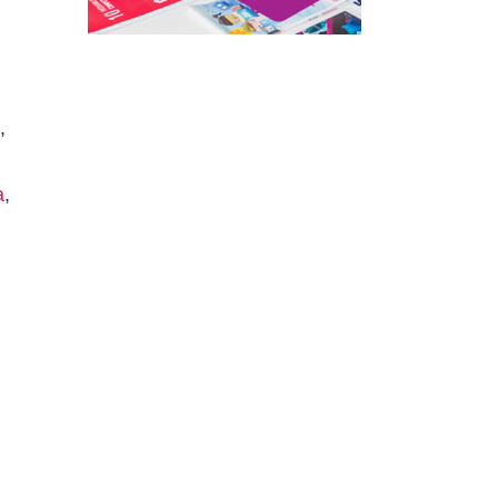
,
a
,