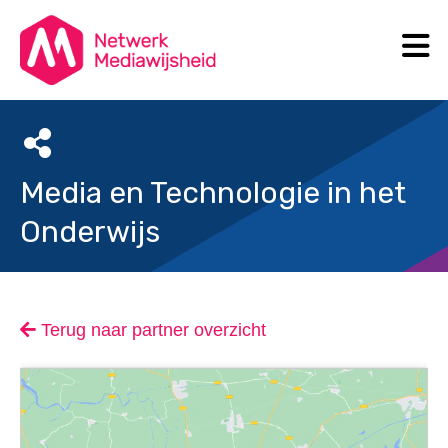
N
Search
Media en Technologie in het
Onderwijs
Terug naar partner overzicht