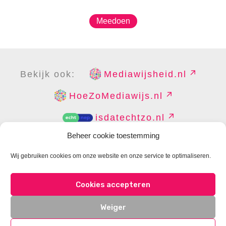
Meedoen
Bekijk ook:
Mediawijsheid.nl
HoeZoMediawijs.nl
isdatechtzo.nl
Beheer cookie toestemming
Wij gebruiken cookies om onze website en onze service te optimaliseren.
COPYRIGHT
DISCLAIMER
PRIVACY
PERS
Cookies accepteren
CONTACT
COOKIES BEHEREN
Weiger