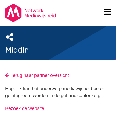
N
Search
Middin
Terug naar partner overzicht
Hopelijk kan het onderwerp mediawijsheid beter
geïntegreerd worden in de gehandicaptenzorg.
Bezoek de website