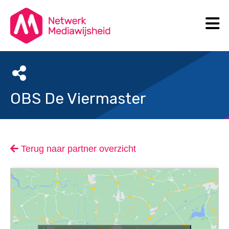
N
Search
OBS De Viermaster
Terug naar partner overzicht