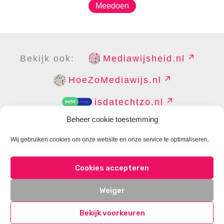
Meedoen
Bekijk ook:
Mediawijsheid.nl
HoeZoMediawijs.nl
isdatechtzo.nl
Beheer cookie toestemming
Wij gebruiken cookies om onze website en onze service te optimaliseren.
COPYRIGHT
DISCLAIMER
PRIVACY
PERS
Cookies accepteren
CONTACT
COOKIES BEHEREN
Weiger
Bekijk voorkeuren