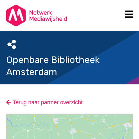
N
Search
Openbare Bibliotheek
Amsterdam
Terug naar partner overzicht