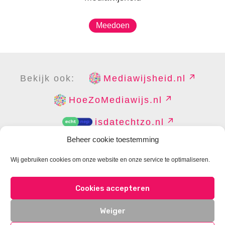
Meedoen
Bekijk ook:
Mediawijsheid.nl
HoeZoMediawijs.nl
isdatechtzo.nl
Beheer cookie toestemming
Wij gebruiken cookies om onze website en onze service te optimaliseren.
COPYRIGHT
DISCLAIMER
PRIVACY
PERS
Cookies accepteren
CONTACT
COOKIES BEHEREN
Weiger