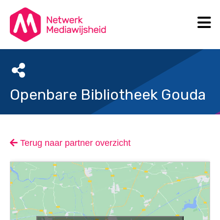
N
Search
Openbare Bibliotheek Gouda
Terug naar partner overzicht