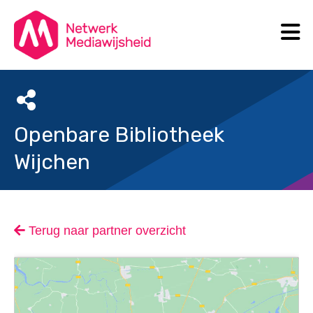
N
Search
Openbare Bibliotheek
Wijchen
Terug naar partner overzicht