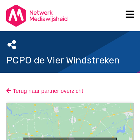
N
Search
PCPO de Vier Windstreken
Terug naar partner overzicht