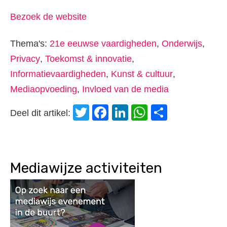
Bezoek de website
Thema's:
21e eeuwse vaardigheden
,
Onderwijs
,
Privacy
,
Toekomst & innovatie
,
Informatievaardigheden
,
Kunst & cultuur
,
Mediaopvoeding
,
Invloed van de media
Twitter
Facebook
LinkedIn
WhatsApp
Delen
Deel dit artikel:
Mediawijze activiteiten