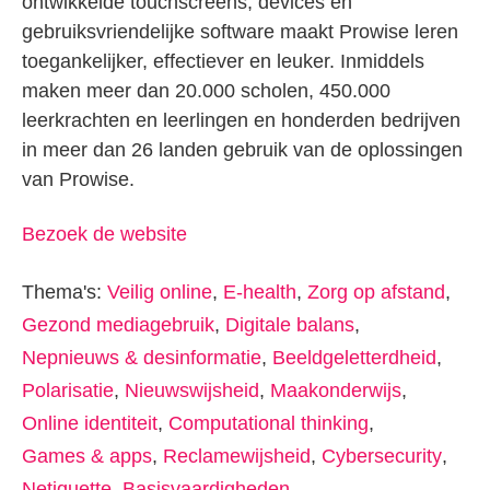
ontwikkelde touchscreens, devices en
gebruiksvriendelijke software maakt Prowise leren
toegankelijker, effectiever en leuker. Inmiddels
maken meer dan 20.000 scholen, 450.000
leerkrachten en leerlingen en honderden bedrijven
in meer dan 26 landen gebruik van de oplossingen
van Prowise.
Bezoek de website
Thema's:
Veilig online
,
E-health
,
Zorg op afstand
,
Gezond mediagebruik
,
Digitale balans
,
Nepnieuws & desinformatie
,
Beeldgeletterdheid
,
Polarisatie
,
Nieuwswijsheid
,
Maakonderwijs
,
Online identiteit
,
Computational thinking
,
Games & apps
,
Reclamewijsheid
,
Cybersecurity
,
Netiquette
,
Basisvaardigheden
,