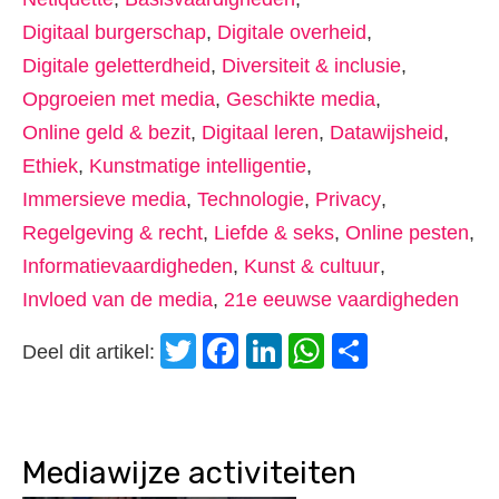
Digitaal burgerschap
,
Digitale overheid
,
Digitale geletterdheid
,
Diversiteit & inclusie
,
Opgroeien met media
,
Geschikte media
,
Online geld & bezit
,
Digitaal leren
,
Datawijsheid
,
Ethiek
,
Kunstmatige intelligentie
,
Immersieve media
,
Technologie
,
Privacy
,
Regelgeving & recht
,
Liefde & seks
,
Online pesten
,
Informatievaardigheden
,
Kunst & cultuur
,
Invloed van de media
,
21e eeuwse vaardigheden
Twitter
Facebook
LinkedIn
WhatsApp
Delen
Deel dit artikel:
Mediawijze activiteiten