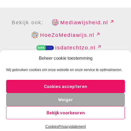
Bekijk ook:
Mediawijsheid.nl
HoeZoMediawijs.nl
isdatechtzo.nl
Beheer cookie toestemming
Wij gebruiken cookies om onze website en onze service te optimaliseren.
COPYRIGHT
DISCLAIMER
PRIVACY
PERS
Cookies accepteren
CONTACT
COOKIES BEHEREN
Weiger
Bekijk voorkeuren
Cookies
Privacystatement