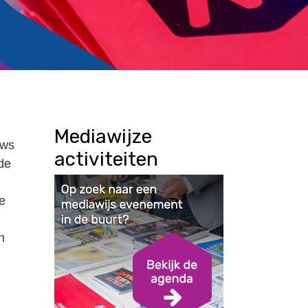
Mediawijze
uws
activiteiten
de
e
n