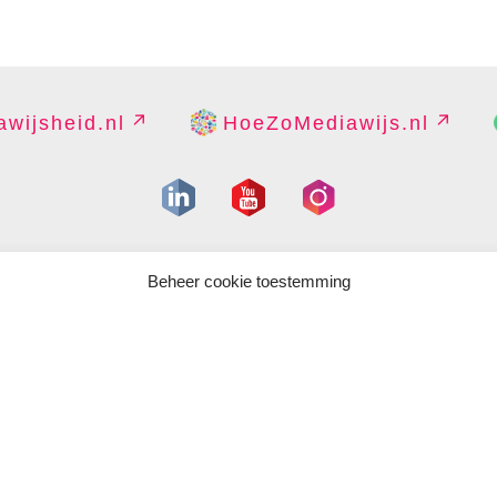
wijsheid.nl
HoeZoMediawijs.nl
IGHT
DISCLAIMER
PRIVACY
PERS
CONTACT
COOKIES B
Beheer cookie toestemming