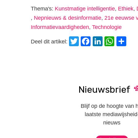
Thema's:
Kunstmatige intelligentie
,
Ethiek
,
,
Nepnieuws & desinformatie
,
21e eeuwse 
Informatievaardigheden
,
Technologie
Twitter
Facebook
LinkedI
Wha
D
Deel dit artikel:
Nieuwsbrief
Blijf op de hoogte van 
laatste mediawijsheid
nieuws