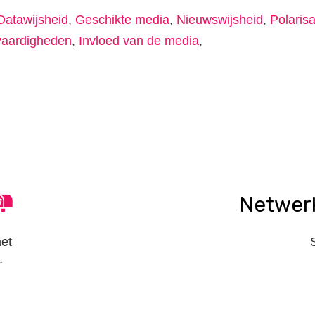
Datawijsheid
,
Geschikte media
,
Nieuwswijsheid
,
Polarisa
vaardigheden
,
Invloed van de media
,
n
tsApp
elen
Netwer
het
-