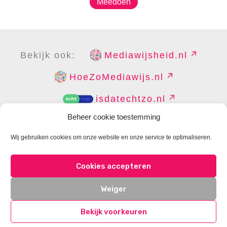
Meedoen
Bekijk ook:
Mediawijsheid.nl
HoeZoMediawijs.nl
isdatechtzo.nl
Beheer cookie toestemming
Wij gebruiken cookies om onze website en onze service te optimaliseren.
COPYRIGHT
DISCLAIMER
PRIVACY
PERS
Cookies accepteren
CONTACT
COOKIES BEHEREN
Weiger
Bekijk voorkeuren