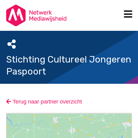
N
Search
Stichting Cultureel Jongeren
Paspoort
Terug naar partner overzicht